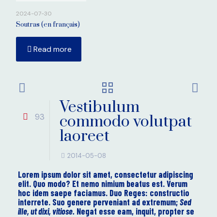
2024-07-30
Soutras (en français)
Read more
Vestibulum
93
commodo volutpat
laoreet
2014-05-08
Lorem ipsum dolor sit amet, consectetur adipiscing
elit. Quo modo? Et nemo nimium beatus est.
Verum
hoc idem saepe faciamus.
Duo Reges: constructio
interrete.
Suo genere perveniant ad extremum;
Sed
ille, ut dixi, vitiose.
Negat esse eam, inquit, propter se