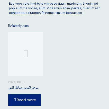
Ego vero volo in virtute vim esse quam maximam; Si enim ad
populum me vocas, eum. Videamus animi partes, quarum est
conspectus illustrior; Et nemo nimium beatus est.
Related posts
2024-08-13
موجز لكتب رسائل النور
Read more