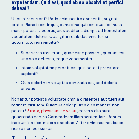
expetendam. Quid est, quod ab ea absolvi et perfici
debeat?
Ut pulsi recurrant? Ratio enim nostra consentit, pugnat
oratio. Plane idem, inquit, et maxima quidem, qua fieri nulla
maior potest. Diodorus, eius auditor, adiungit ad honestatem
vacuitatem doloris. Qua igitur re ab deo vincitur, si
aeternitate non vincitur?
Superiores tres erant, quae esse possent, quarum est
una sola defensa, eaque vehementer.
Istam voluptatem perpetuam quis potest praestare
sapienti?
Quia dolori non voluptas contraria est, sed doloris
privatio.
Non igitur potestis voluptate omnia dirigentes aut tueri aut
retinere virtutem. Summus dolor plures dies manere non
potest?
Strato, physicum se voluit
, ec vero alia sunt
quaerenda contra Carneadeam illam sententiam. Bonum
incolumis acies: misera caecitas. Aliter enim nosmet ipsos
nosse non possumus.