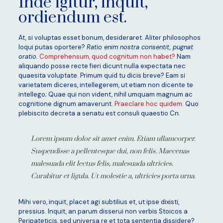
Inde igitur, inquit,
ordiendum est.
At, si voluptas esset bonum, desideraret. Aliter philosophos
loqui putas oportere?
Ratio enim nostra consentit, pugnat
oratio.
Comprehensum, quod cognitum non habet?
Nam
aliquando posse recte fieri dicunt nulla expectata nec
quaesita voluptate. Primum quid tu dicis breve? Eam si
varietatem diceres, intellegerem, ut etiam non dicente te
intellego; Quae qui non vident, nihil umquam magnum ac
cognitione dignum amaverunt.
Praeclare hoc quidem.
Quo
plebiscito decreta a senatu est consuli quaestio Cn.
Lorem ipsum dolor sit amet enim. Etiam ullamcorper.
Suspendisse a pellentesque dui, non felis. Maecenas
malesuada elit lectus felis, malesuada ultricies.
Curabitur et ligula. Ut molestie a, ultricies porta urna.
Mihi vero, inquit, placet agi subtilius et, ut ipse dixisti,
pressius. Inquit, an parum disserui non verbis Stoicos a
Peripateticis, sed universa re et tota sententia dissidere?