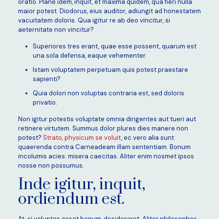
oratio. Plane idem, inquit, et maxima quidem, qua fieri nulla
maior potest. Diodorus, eius auditor, adiungit ad honestatem
vacuitatem doloris. Qua igitur re ab deo vincitur, si
aeternitate non vincitur?
Superiores tres erant, quae esse possent, quarum est
una sola defensa, eaque vehementer.
Istam voluptatem perpetuam quis potest praestare
sapienti?
Quia dolori non voluptas contraria est, sed doloris
privatio.
Non igitur potestis voluptate omnia dirigentes aut tueri aut
retinere virtutem. Summus dolor plures dies manere non
potest?
Strato, physicum se voluit
, ec vero alia sunt
quaerenda contra Carneadeam illam sententiam. Bonum
incolumis acies: misera caecitas. Aliter enim nosmet ipsos
nosse non possumus.
Inde igitur, inquit,
ordiendum est.
At, si voluptas esset bonum, desideraret. Aliter philosophos