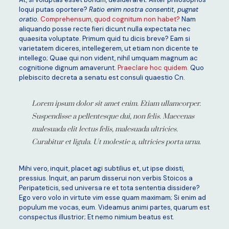
loqui putas oportere?
Ratio enim nostra consentit, pugnat
oratio.
Comprehensum, quod cognitum non habet?
Nam
aliquando posse recte fieri dicunt nulla expectata nec
quaesita voluptate. Primum quid tu dicis breve? Eam si
varietatem diceres, intellegerem, ut etiam non dicente te
intellego; Quae qui non vident, nihil umquam magnum ac
cognitione dignum amaverunt.
Praeclare hoc quidem.
Quo
plebiscito decreta a senatu est consuli quaestio Cn.
Lorem ipsum dolor sit amet enim. Etiam ullamcorper.
Suspendisse a pellentesque dui, non felis. Maecenas
malesuada elit lectus felis, malesuada ultricies.
Curabitur et ligula. Ut molestie a, ultricies porta urna.
Mihi vero, inquit, placet agi subtilius et, ut ipse dixisti,
pressius. Inquit, an parum disserui non verbis Stoicos a
Peripateticis, sed universa re et tota sententia dissidere?
Ego vero volo in virtute vim esse quam maximam; Si enim ad
populum me vocas, eum. Videamus animi partes, quarum est
conspectus illustrior; Et nemo nimium beatus est.