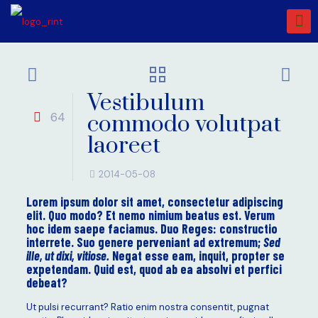
Vestibulum
64
commodo volutpat
laoreet
2014-05-08
Lorem ipsum dolor sit amet, consectetur adipiscing
elit. Quo modo? Et nemo nimium beatus est.
Verum
hoc idem saepe faciamus.
Duo Reges: constructio
interrete.
Suo genere perveniant ad extremum;
Sed
ille, ut dixi, vitiose.
Negat esse eam, inquit, propter se
expetendam. Quid est, quod ab ea absolvi et perfici
debeat?
Ut pulsi recurrant? Ratio enim nostra consentit, pugnat