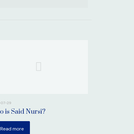
-07-29
 is Said Nursi?
Read more