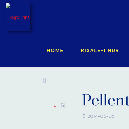
HOME
RISALE-I NUR
Pellen
12
2014-05-05