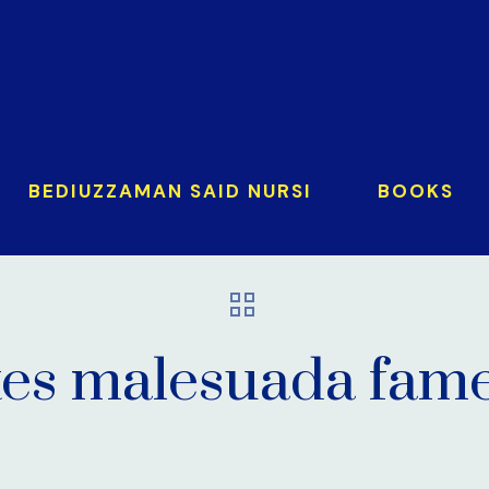
BEDIUZZAMAN SAID NURSI
BOOKS
tes malesuada fam