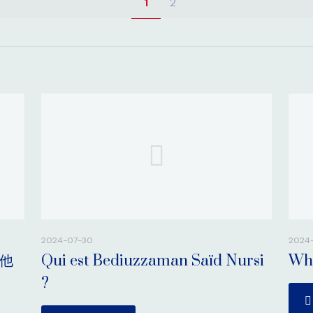
1
2
2024-07-30
2024
？他
Qui est Bediuzzaman Saïd Nursi
Who
?