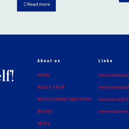
Read more
About us
Links
lf!
HOME
www.yeniasya.
RISALE-I NUR
www.yeniasyak
BEDIUZZAMAN SAID NURSI
www.yav.org.tr
BOOKS
www.masternu
NEWS