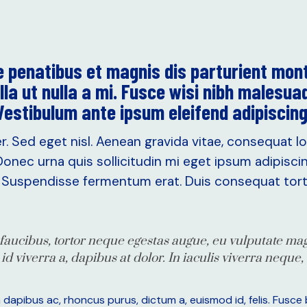
 penatibus et magnis dis parturient mont
a ut nulla a mi. Fusce wisi nibh malesuad
estibulum ante ipsum eleifend adipiscing 
. Sed eget nisl. Aenean gravida vitae, consequat 
Donec urna quis sollicitudin mi eget ipsum adipiscin
o. Suspendisse fermentum erat. Duis consequat tortor
aucibus, tortor neque egestas augue, eu vulputate mag
id viverra a, dapibus at dolor. In iaculis viverra neque, 
apibus ac, rhoncus purus, dictum a, euismod id, felis. Fusce bla