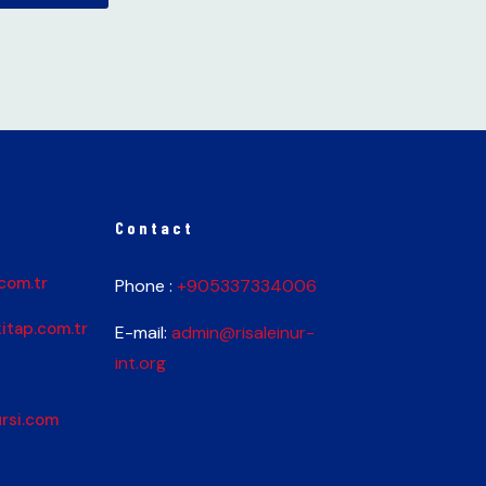
Contact
com.tr
Phone :
+905337334006
itap.com.tr
E-mail:
admin@risaleinur-
int.org
rsi.com