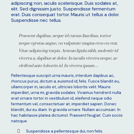
adipiscing non, iaculis scelerisque. Duis sodales at,
elit. Sed dignissim justo. Suspendisse fermentum
erat. Duis consequat tortor. Mauris ut tellus a dolor.
Suspendisse nec tellus.
Praesent dapibus, neque id cursus faucibus, tortor
neque egestas augue, eu vulputate magna eros eu erat.
Vitae adipiscing turpis. Aenean ligula nibh, molestie id
viverra a, dapibus at dolor. In iaculis viverra neque, ac
eleifend ante lobortis id. In viverra ipsum …
Pellentesque suscipit urna mauris, interdum dapibus ac,
rhoncus purus, dictum a, euismod id, felis. Fusce blandit eu,
ullamcorper in, iaculis et, ultricies lobortis velit. Mauris
imperdiet, urna mi, gravida sodales. Vivamus hendrerit nulla
erat ornare tortor in vestibulum id, eleifend neque odio
fermentum vel, consectetuer at, imperdiet sapien. Donec
blandit, dui eu diam. In gravida ornare. Nullam accumsan. In
hac habitasse platea dictumst. Praesent feugiat. Cum sociis
natoque.
Suspendisse a pellentesque dui, non felis.